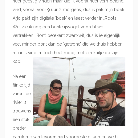
heel geestig vinden maar die ik vooral heel vermoeiend
vind, vooral vóór 9 uur ’s morgens, dus ik pak mijn boek.
Arjo pakt zijn digitale ‘boek’ en leest verder in…Roots.
Wel zie ik nog een bonte ijsvogel voordat we
vertrekken. ‘Bont’ betekent zwart-wit, dus is ie eigenlijk
veel minder bont dan de ‘gewone’ die we thuis hebben,
maar ik vind ‘m toch heel mooi, met zijn kuifje op zijn
kop.
Na een
flinke tijd
varen, de
rivier is
trouwens
een stuk
breder
dan ik me van tevoren had voorgesteld, komen we bij