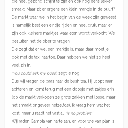
die heel gezond schijnt te zijn en ook nog eens lekker
smaakt. Maar zit er ergens een klein marktje in de buurt?
De markt waar we in het begin van de week zijn geweest
is namelijk best een eindje rijden en heel druk, maar er
zijn ook kleinere marktjes waar eten wordt verkocht. We
besluiten het de ober te vragen.
Die zegt dat er wel een marktje is, maar daar moet je
ook met de taxi naartoe. Daar hebben we niet zo heel
veel zin in.
‘You could ask my boss’
, zegt ie nog.
Dus wij vragen de baas naar de bush tea. Hij loopt naar
achteren en komt terug met een doosje met zakjes erin
(op de markt verkopen ze grote zakken met losse, maar
het smaakt ongeveer hetzelfde). Ik vraag hem wat het
kost, maar u raadt het vast al,
‘is no problem’.
Wij raden Gambia van harte aan, en voor wie van plan is