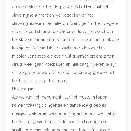
onze eerste stop: het dorpje Albreda. Hier staat het
slavernijmonument en we bezoeken er het
slavernijmuseum. De hele tour werd gefilmd, en degene
die dat deed stuurde de kinderen die aan de voet van
het slavernijmonument zaten weg, om een ‘beter’ plaatje
te krijgen. Zelf vind ik het plaatje mét de jongetjes
mooier. Jongetjes die even rustig samen ergens zitten,
straks weer gaan voetballen en niet bang hoeven te zijn
dat ze geroofd worden. Gekidnapt en weggevoerd uit
het land waar ze geboren zijn.
Never again.
Als we van het monument naar het museum lopen
komen we langs zingende en dansende groepjes
meisjes ‘welcome, welcome’, zingen ze ons toe. Het is
bloedheet geworden. Op de boot had ik nog een
sjaaltje om mijn nek omdat het een beetje fris was, nu