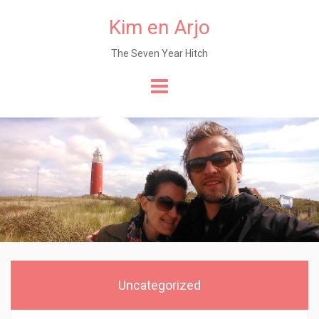
Kim en Arjo
The Seven Year Hitch
Naar
de
content
Uncategorized