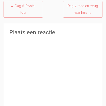
Post
←
Dag 6-Roots-
Dag 7-thee en terug
navigatie
tour
naar huis
→
Plaats een reactie