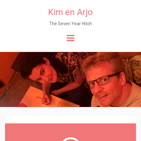
Kim en Arjo
The Seven Year Hitch
Naar
de
content