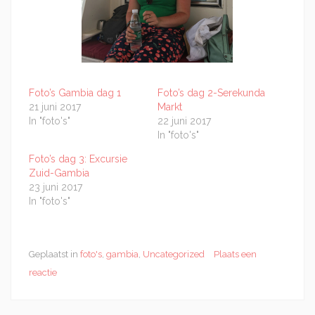
Foto’s Gambia dag 1
Foto’s dag 2-Serekunda
21 juni 2017
Markt
In "foto's"
22 juni 2017
In "foto's"
Foto’s dag 3: Excursie
Zuid-Gambia
23 juni 2017
In "foto's"
Geplaatst in
foto's
,
gambia
,
Uncategorized
Plaats een
reactie