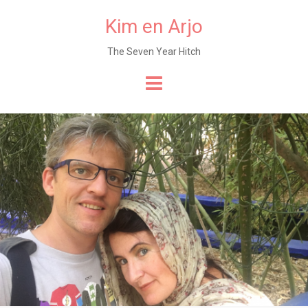
Kim en Arjo
The Seven Year Hitch
Naar
de
content