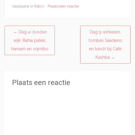
Geplaatst in
foto's
Plaats een reactie
Post
←
Dag 4-Joodse
Dag 5-winkelen,
navigatie
wijk, Bahia paleis,
tombes Saadiens
hamam en vrijmibo
en lunch bij Café
Kashba
→
Plaats een reactie