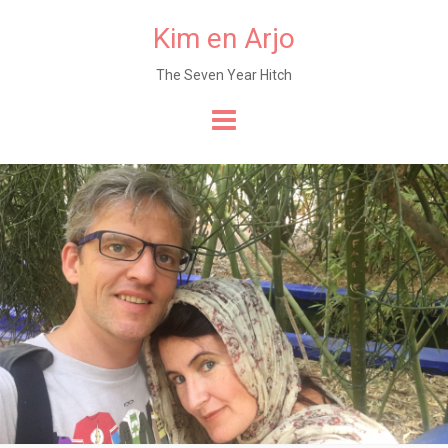
Kim en Arjo
The Seven Year Hitch
Naar
de
content