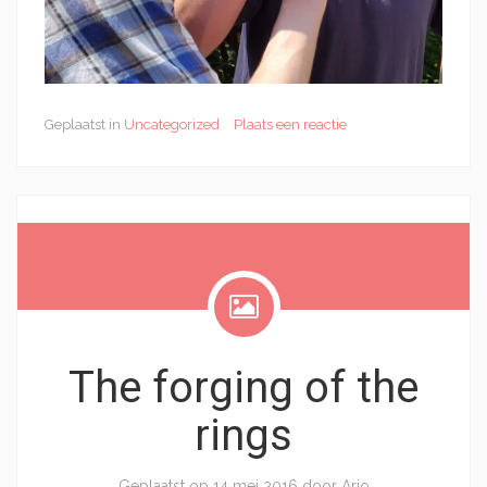
Geplaatst in
Uncategorized
Plaats een reactie
The forging of the
rings
Geplaatst op
14 mei 2016
door
Arjo