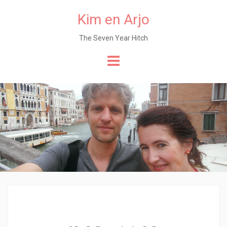
Kim en Arjo
The Seven Year Hitch
Naar
de
content