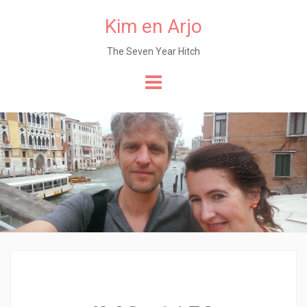
Kim en Arjo
The Seven Year Hitch
Naar
de
content