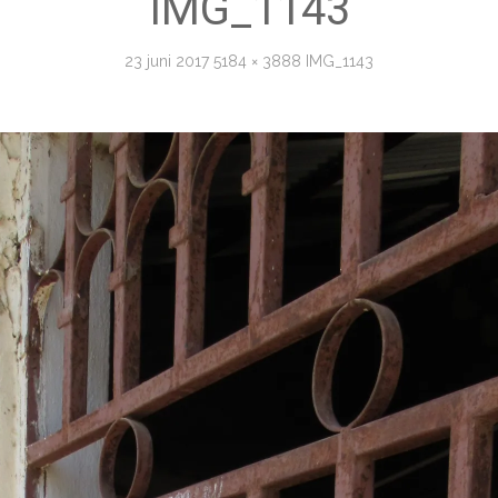
IMG_1143
23 juni 2017
5184 × 3888
IMG_1143