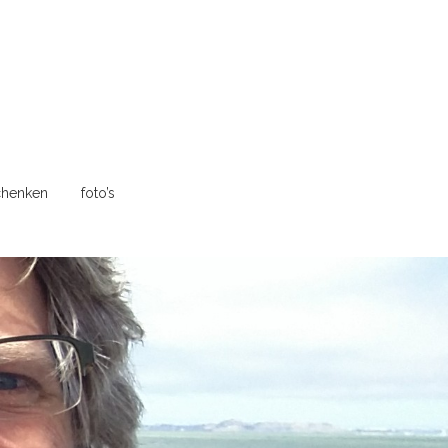
henken
foto’s