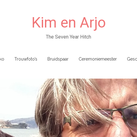
Kim en Arjo
The Seven Year Hitch
ko
Trouwfoto’s
Bruidspaar
Ceremoniemeester
Gesc