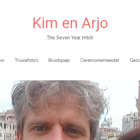
Kim en Arjo
The Seven Year Hitch
ko
Trouwfoto’s
Bruidspaar
Ceremoniemeester
Gesc