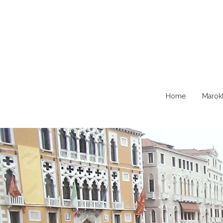
Naar
Home
Marok
de
content