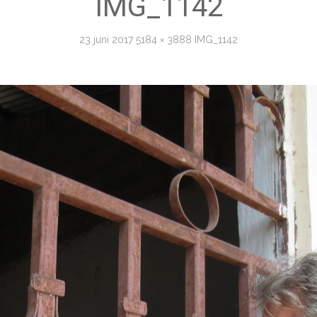
IMG_1142
23 juni 2017
5184 × 3888
IMG_1142