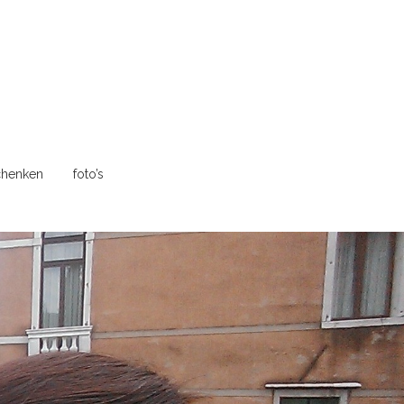
henken
foto’s