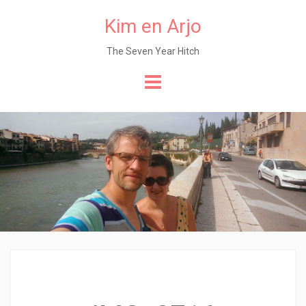
Kim en Arjo
The Seven Year Hitch
Naar
de
content