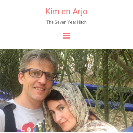
Kim en Arjo
The Seven Year Hitch
Naar
de
content