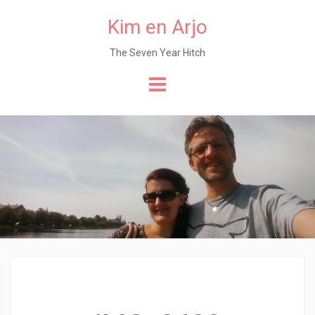
Kim en Arjo
The Seven Year Hitch
Naar
de
content