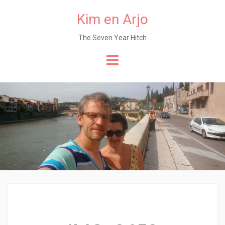
Kim en Arjo
The Seven Year Hitch
Naar
de
content