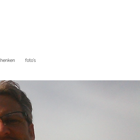
henken
foto’s