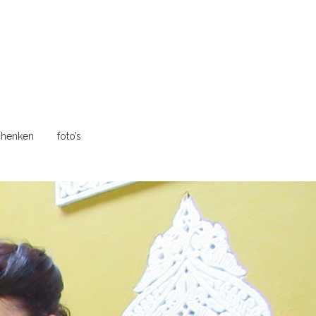
henken
foto’s