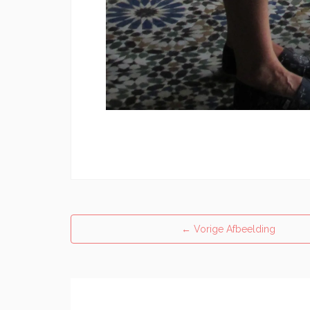
←
Vorige Afbeelding