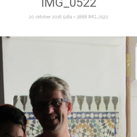
IMG_0522
20 oktober 2016
5184 × 3888
IMG_0522