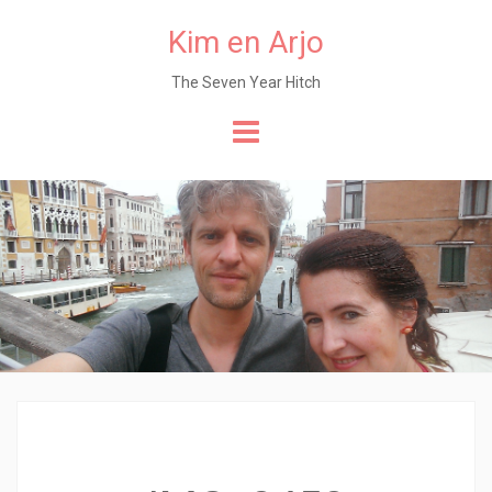
Kim en Arjo
The Seven Year Hitch
Naar
de
content