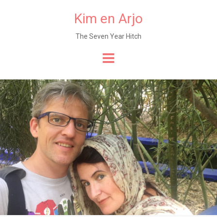
Kim en Arjo
The Seven Year Hitch
Naar
de
content