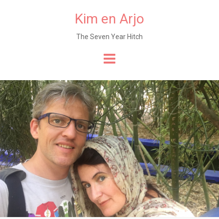
Kim en Arjo
The Seven Year Hitch
Naar
de
content