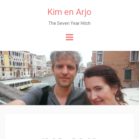
Kim en Arjo
The Seven Year Hitch
Naar
de
content