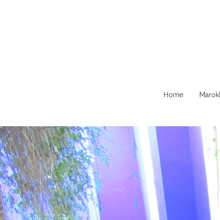
Naar
Home
Marok
de
content