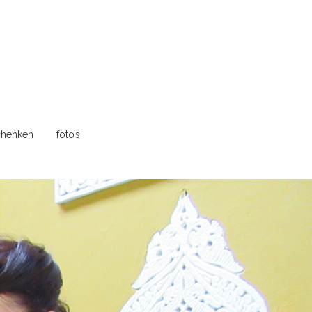
henken
foto’s