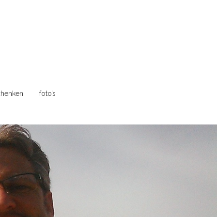
henken
foto’s