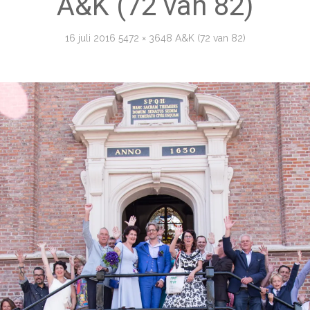
A&K (72 van 82)
16 juli 2016
5472 × 3648
A&K (72 van 82)