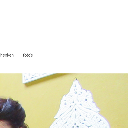
henken
foto’s