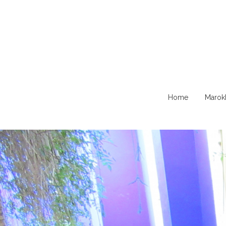
Naar
Home
Marok
de
content