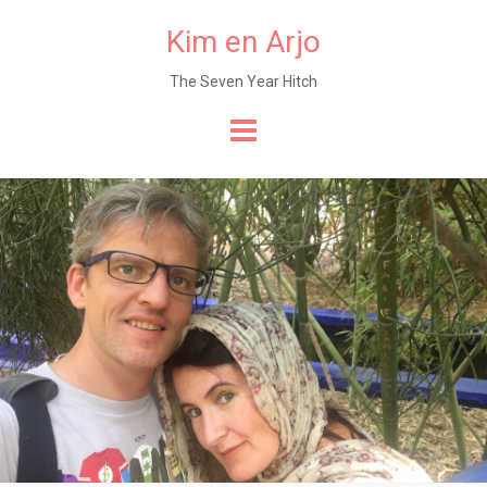
Kim en Arjo
The Seven Year Hitch
Naar
de
content