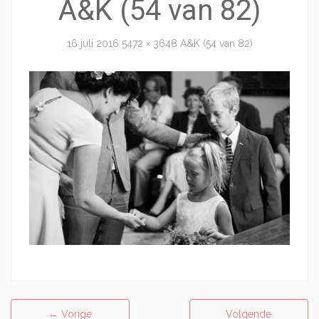
A&K (54 van 82)
16 juli 2016
5472 × 3648
A&K (54 van 82)
←
Vorige
Volgende