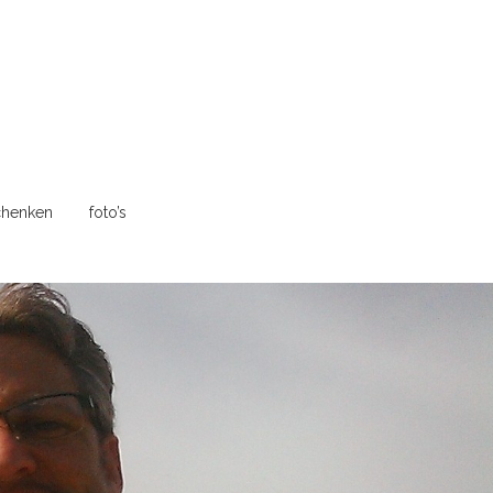
henken
foto’s