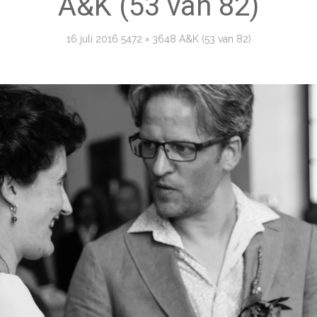
A&K (53 van 82)
16 juli 2016
5472 × 3648
A&K (53 van 82)