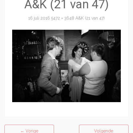
A&K (21 van 47)
16 juli 2016
5472 × 3648
A&K (21 van 47)
←
Vorige
Volgende