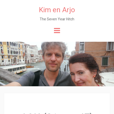
Kim en Arjo
The Seven Year Hitch
Naar
de
content