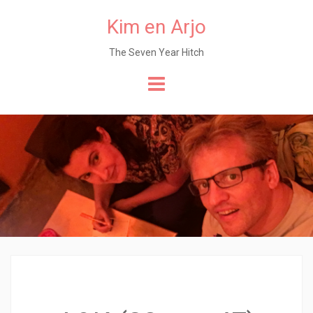
Kim en Arjo
The Seven Year Hitch
Naar
de
content