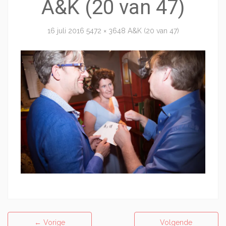
A&K (20 van 47)
16 juli 2016
5472 × 3648
A&K (20 van 47)
←
Vorige
Volgende