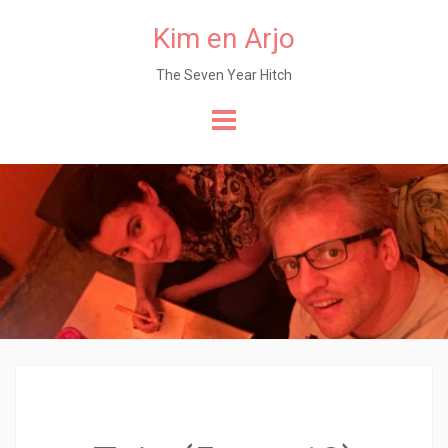
Kim en Arjo
The Seven Year Hitch
Naar
de
content