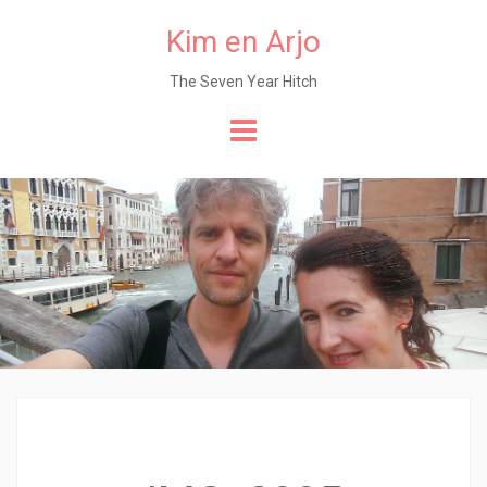
Kim en Arjo
The Seven Year Hitch
Naar
de
content