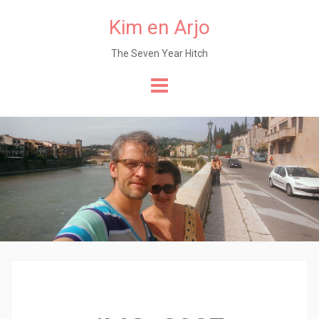
Kim en Arjo
The Seven Year Hitch
Naar
de
content