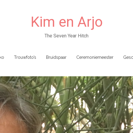
Kim en Arjo
The Seven Year Hitch
ko
Trouwfoto’s
Bruidspaar
Ceremoniemeester
Gesc