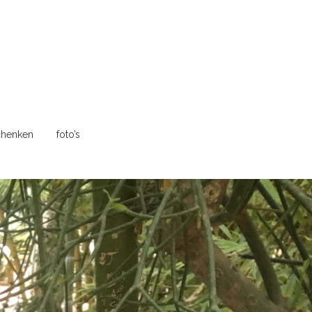
henken
foto’s