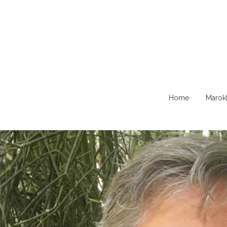
Naar
Home
Marok
de
content