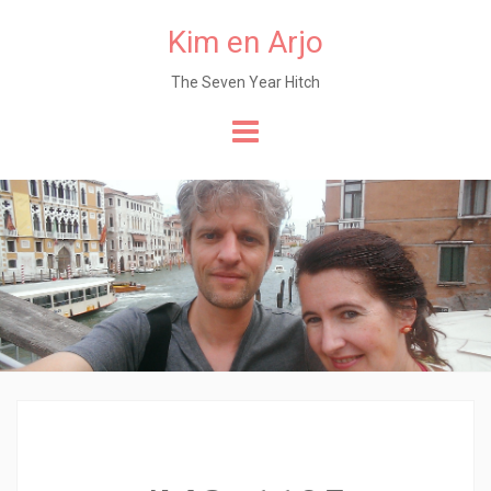
Kim en Arjo
The Seven Year Hitch
Naar
de
content