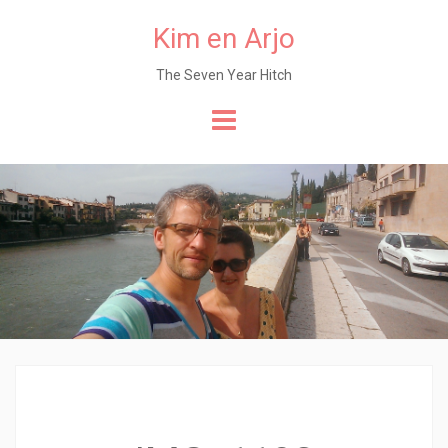
Kim en Arjo
The Seven Year Hitch
Naar
de
content