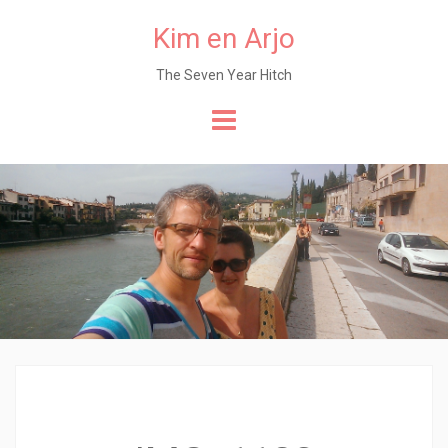
Kim en Arjo
The Seven Year Hitch
Naar
de
content