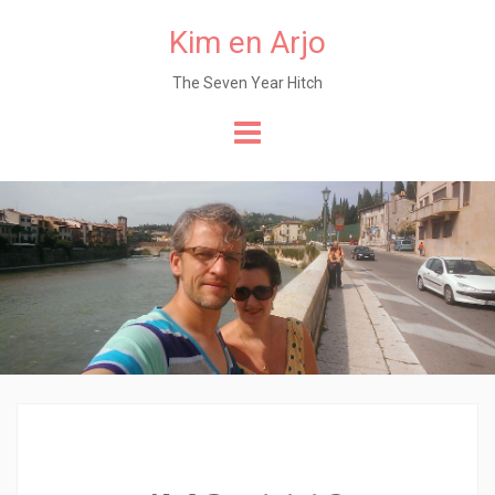
Kim en Arjo
The Seven Year Hitch
Naar
de
content