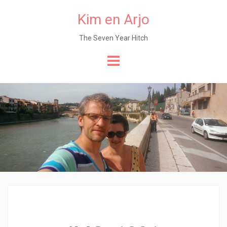
Kim en Arjo
The Seven Year Hitch
Naar
de
content