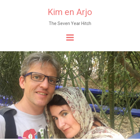
Kim en Arjo
The Seven Year Hitch
Naar
de
content