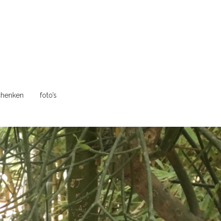
henken
foto’s