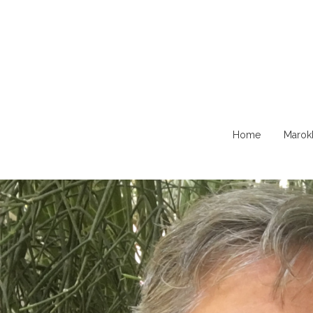
Naar
Home
Marok
de
content