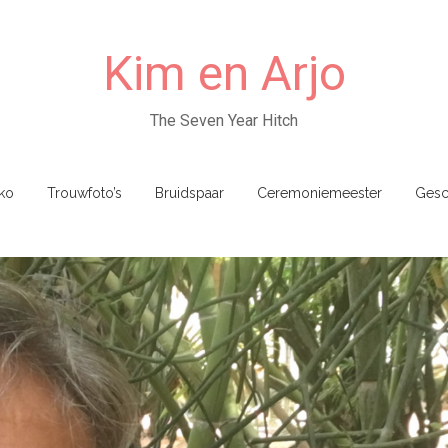
Kim en Arjo
The Seven Year Hitch
ko
Trouwfoto’s
Bruidspaar
Ceremoniemeester
Gesc