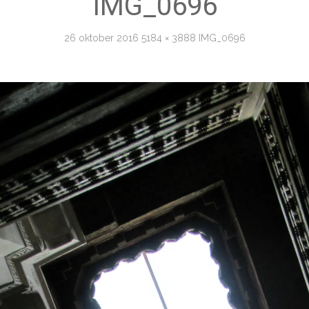
IMG_0696
26 oktober 2016
5184 × 3888
IMG_0696