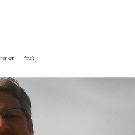
henken
foto’s