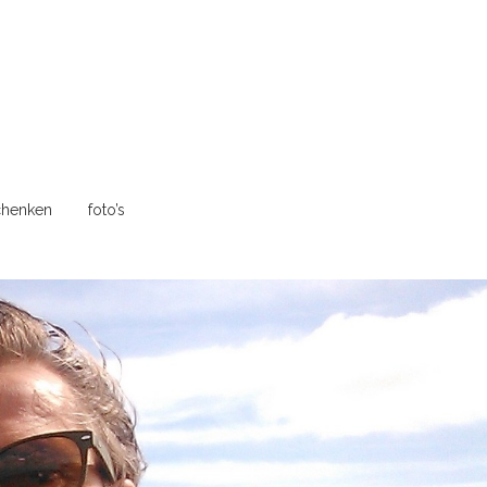
henken
foto’s