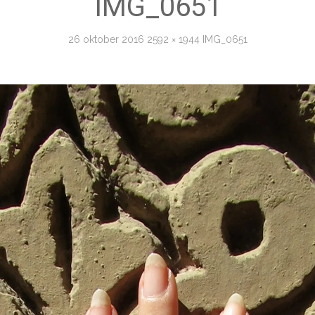
IMG_0651
26 oktober 2016
2592 × 1944
IMG_0651