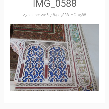
IMG_0588
25 oktober 2016
5184 × 3888
IMG_0588