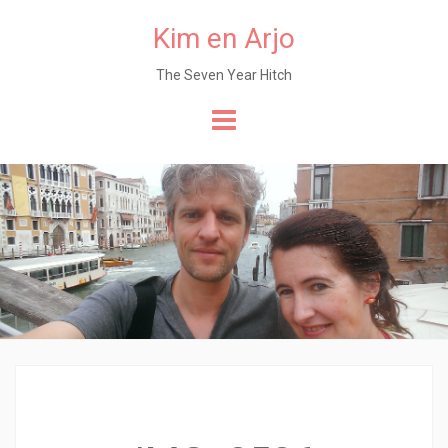
Kim en Arjo
The Seven Year Hitch
Naar
de
content