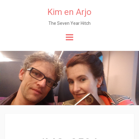
Kim en Arjo
The Seven Year Hitch
Naar
de
content