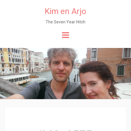
Kim en Arjo
The Seven Year Hitch
Naar
de
content