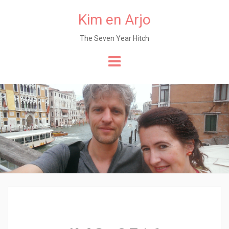
Kim en Arjo
The Seven Year Hitch
Naar
de
content