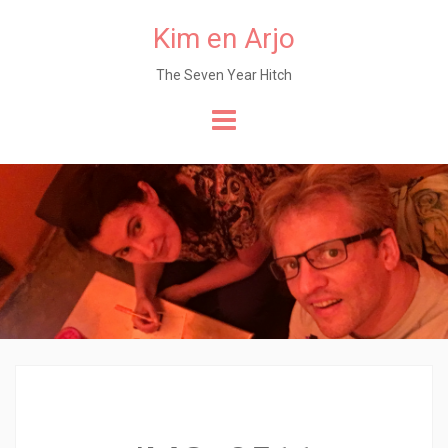
Kim en Arjo
The Seven Year Hitch
Naar
de
content