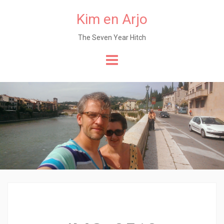
Kim en Arjo
The Seven Year Hitch
Naar
de
content