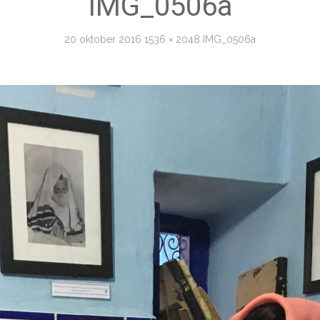
IMG_0506a
20 oktober 2016
1536 × 2048
IMG_0506a