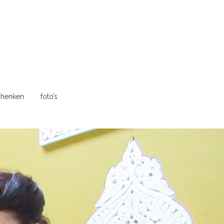
henken
foto’s