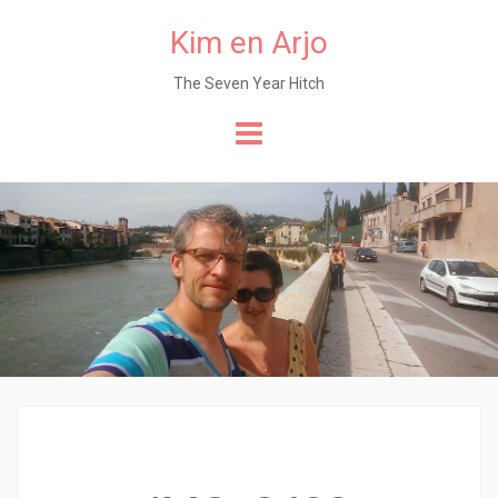
Kim en Arjo
The Seven Year Hitch
Naar
de
content