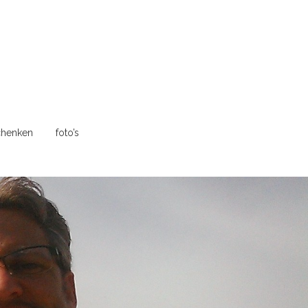
henken
foto’s