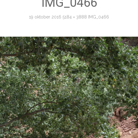
IMG_0466
19 oktober 2016
5184 × 3888
IMG_0466