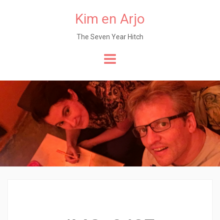
Kim en Arjo
The Seven Year Hitch
Naar
de
content